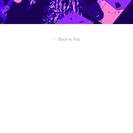
↑
Back to Top