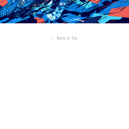
↑
Back to Top